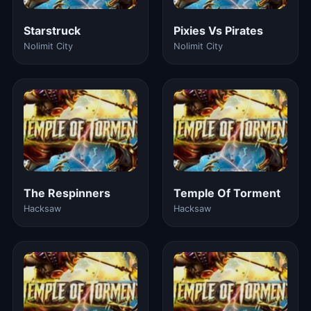
Starstruck
Pixies Vs Pirates
Nolimit City
Nolimit City
The Respinners
Temple Of Torment
Hacksaw
Hacksaw