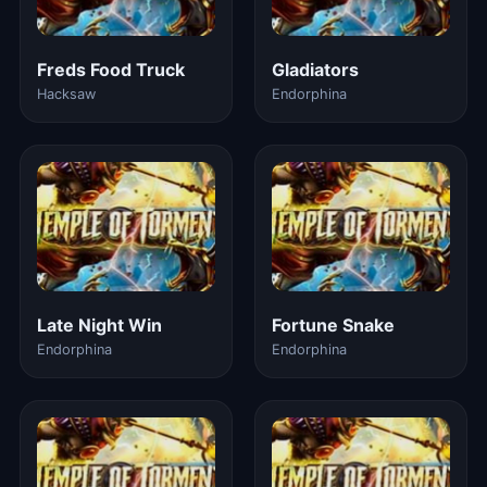
Freds Food Truck
Gladiators
Hacksaw
Endorphina
Late Night Win
Fortune Snake
Endorphina
Endorphina