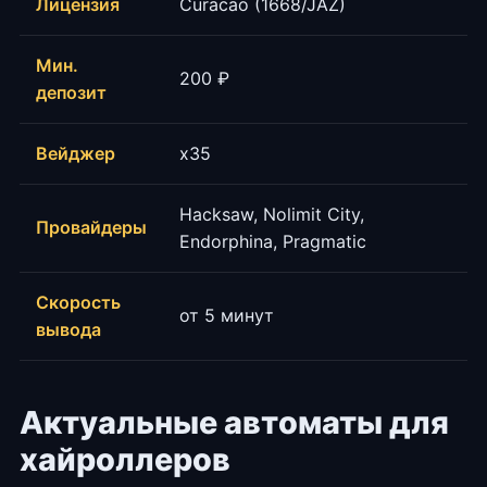
Лицензия
Curacao (1668/JAZ)
Мин.
200 ₽
депозит
Вейджер
х35
Hacksaw, Nolimit City,
Провайдеры
Endorphina, Pragmatic
Скорость
от 5 минут
вывода
Актуальные автоматы для
хайроллеров