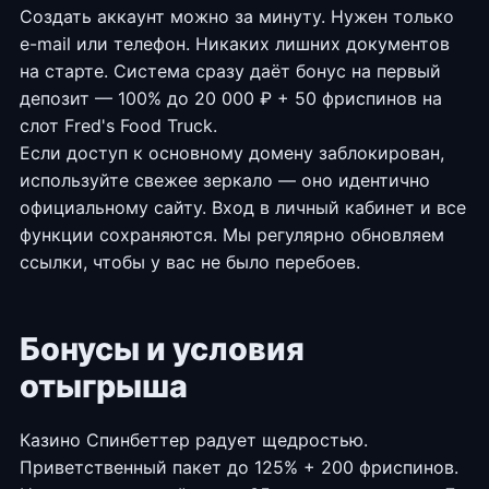
Создать аккаунт можно за минуту. Нужен только
e-mail или телефон. Никаких лишних документов
на старте. Система сразу даёт бонус на первый
депозит — 100% до 20 000 ₽ + 50 фриспинов на
слот Fred's Food Truck.
Если доступ к основному домену заблокирован,
используйте свежее зеркало — оно идентично
официальному сайту. Вход в личный кабинет и все
функции сохраняются. Мы регулярно обновляем
ссылки, чтобы у вас не было перебоев.
Бонусы и условия
отыгрыша
Казино Спинбеттер радует щедростью.
Приветственный пакет до 125% + 200 фриспинов.