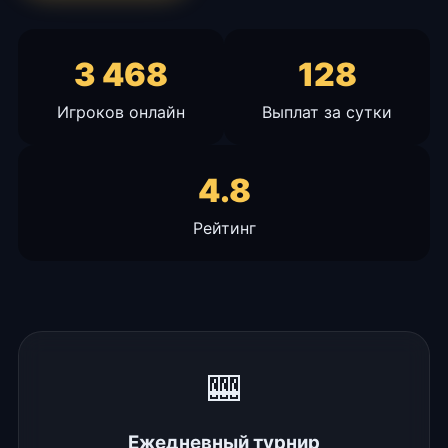
3 468
128
Игроков онлайн
Выплат за сутки
4.8
Рейтинг
🎰
Ежедневный турнир