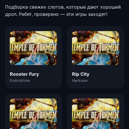
Подборка свежих слотов, которые дают хороший
дроп. Ребят, проверено — эти игры заходят!
Rooster Fury
Rip City
Endorphina
Hacksaw